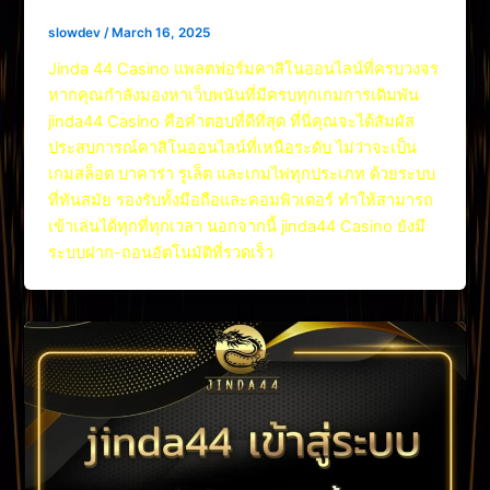
slowdev
/
March 16, 2025
Jinda 44 Casino แพลตฟอร์มคาสิโนออนไลน์ที่ครบวงจร
หากคุณกำลังมองหาเว็บพนันที่มีครบทุกเกมการเดิมพัน
jinda44 Casino คือคำตอบที่ดีที่สุด ที่นี่คุณจะได้สัมผัส
ประสบการณ์คาสิโนออนไลน์ที่เหนือระดับ ไม่ว่าจะเป็น
เกมสล็อต บาคาร่า รูเล็ต และเกมไพ่ทุกประเภท ด้วยระบบ
ที่ทันสมัย รองรับทั้งมือถือและคอมพิวเตอร์ ทำให้สามารถ
เข้าเล่นได้ทุกที่ทุกเวลา นอกจากนี้ jinda44 Casino ยังมี
ระบบฝาก-ถอนอัตโนมัติที่รวดเร็ว