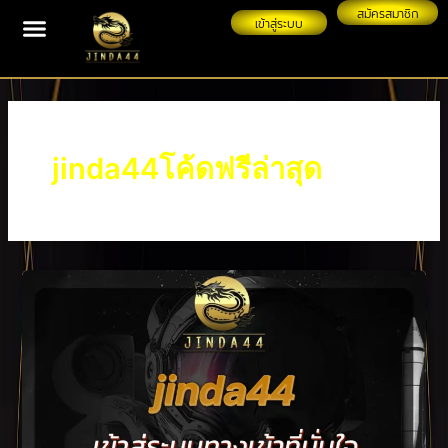
Skip
สมัครสมาชิก
เข้าสู่ระบบ
to
content
jinda44โค้ดฟรีล่าสุด