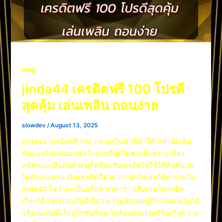
blog
jinda44 เครดิตฟรี 100 โปรดี
สุดคุ้ม เล่นเพลิน ถอนง่าย
slowdev
/
August 13, 2025
jinda44 เครดิตฟรี 100 กลายเป็นคำที่ทำให้เหล่านักเดิม
พันออนไลน์หันมาสนใจมากที่สุดในช่วงนี้ เพราะเพียง
สมัครและยืนยันตัวตนก็พร้อมรับเครดิตไปใช้ได้ทันทีแบบ
ไม่ต้องรอนาน เงินเครดิตนี้สามารถนำไปเล่นได้ทุกเกมใน
jinda44 ไม่ว่าจะเป็นสล็อต บาคาร่า หรือเกมไพ่สุดฮิต
เรียกได้ว่าครบจบในที่เดียว ความพิเศษอยู่ที่การถอนเงินได้
จริงแบบไม่มีเงื่อนไขซับซ้อน ไม่ต้องทำยอดเทิร์นเกินความ