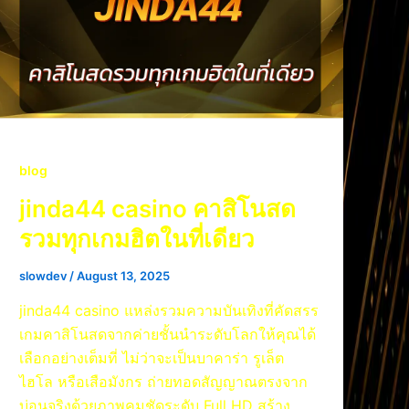
blog
jinda44 casino คาสิโนสด
รวมทุกเกมฮิตในที่เดียว
slowdev
/
August 13, 2025
jinda44 casino แหล่งรวมความบันเทิงที่คัดสรร
เกมคาสิโนสดจากค่ายชั้นนำระดับโลกให้คุณได้
เลือกอย่างเต็มที่ ไม่ว่าจะเป็นบาคาร่า รูเล็ต
ไฮโล หรือเสือมังกร ถ่ายทอดสัญญาณตรงจาก
บ่อนจริงด้วยภาพคมชัดระดับ Full HD สร้าง