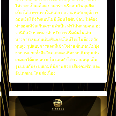
ไม่ว่าจะเป็นสล็อต บาคาร่า หรือเกมไพ่สุดฮิต
เรียกได้ว่าครบจบในที่เดียว ความพิเศษอยู่ที่การ
ถอนเงินได้จริงแบบไม่มีเงื่อนไขซับซ้อน ไม่ต้อง
ทำยอดเทิร์นเกินความจำเป็น ทำให้หลายคนมอง
ว่านี่คือจังหวะทองสำหรับการเริ่มต้นในเส้น
ทางการเล่นเกมเดิมพันออนไลน์โดยไม่ต้องควัก
ทุนสูง รูปแบบการแจกที่เข้าใจง่าย ขั้นตอนไม่ยุ่ง
ยาก เหมาะทั้งมือใหม่และคนที่อยากเพิ่มทุนเล่น
เกมต่อได้แบบสบายใจ แถมยังได้ความสนุกเต็ม
รูปแบบกับระบบเกมที่มีภาพสวย เสียงคมชัด และ
อัปเดตเกมใหม่ต่อเนื่อง