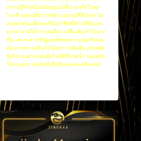
ความรู้สึกเหมือนนั่งอยู่บนโต๊ะเกมจริงในทุก
วินาที จุดเด่นคือการจัดระบบเกมที่ลื่นไหล ไม่
สะดุด พร้อมดีลเลอร์มืออาชีพที่สร้างสีสันและ
บรรยากาศให้การเล่นมีความตื่นเต้นเร้าใจมาก
ขึ้น เหมาะสำหรับผู้เล่นที่ชอบความสมจริงและ
ต้องการความมั่นใจในทุกการเดิมพัน jinda44
ยังมีระบบฝากถอนอัตโนมัติที่รวดเร็ว ปลอดภัย
ใช้งานง่าย รองรับทั้งมือถือและคอมพิวเตอร์