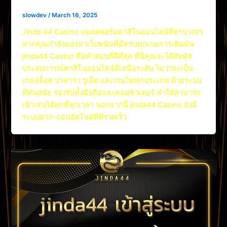
slowdev
/
March 16, 2025
Jinda 44 Casino แพลตฟอร์มคาสิโนออนไลน์ที่ครบวงจร
หากคุณกำลังมองหาเว็บพนันที่มีครบทุกเกมการเดิมพัน
jinda44 Casino คือคำตอบที่ดีที่สุด ที่นี่คุณจะได้สัมผัส
ประสบการณ์คาสิโนออนไลน์ที่เหนือระดับ ไม่ว่าจะเป็น
เกมสล็อต บาคาร่า รูเล็ต และเกมไพ่ทุกประเภท ด้วยระบบ
ที่ทันสมัย รองรับทั้งมือถือและคอมพิวเตอร์ ทำให้สามารถ
เข้าเล่นได้ทุกที่ทุกเวลา นอกจากนี้ jinda44 Casino ยังมี
ระบบฝาก-ถอนอัตโนมัติที่รวดเร็ว