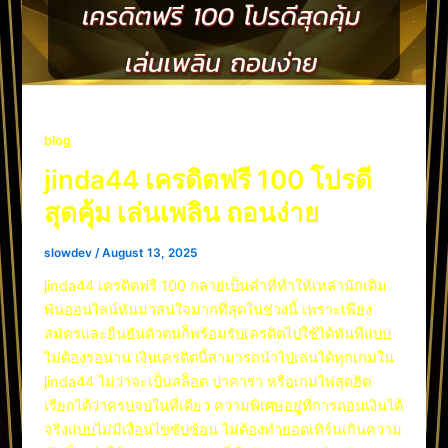
blog
jinda44 เครดิตฟรี 100 โปรดี
สุดคุ้ม เล่นเพลิน ถอนง่าย
slowdev
/
August 13, 2025
jinda44 เครดิตฟรี 100 กลายเป็นคำที่ทำให้เหล่านักเดิม
พันออนไลน์หันมาสนใจมากที่สุดในช่วงนี้ เพราะเพียง
สมัครและยืนยันตัวตนก็พร้อมรับเครดิตไปใช้ได้ทันทีแบบ
ไม่ต้องรอนาน เงินเครดิตนี้สามารถนำไปเล่นได้ทุกเกมใน
jinda44 ไม่ว่าจะเป็นสล็อต บาคาร่า หรือเกมไพ่สุดฮิต
เรียกได้ว่าครบจบในที่เดียว ความพิเศษอยู่ที่การถอนเงินได้
จริงแบบไม่มีเงื่อนไขซับซ้อน ไม่ต้องทำยอดเทิร์นเกินความ